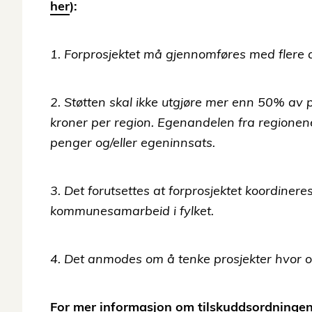
her
):
1.
Forprosjektet må gjennomføres med flere 
2. Støtten skal ikke utgjøre mer enn 50% av 
kroner per region. Egenandelen fra region
penger og/eller egeninnsats.
3. Det forutsettes at forprosjektet koordineres
k
ommunesamarbeid i fylket.
4. Det anmodes om å tenke prosjekter hvor o
For mer informasjon om tilskuddsordningen