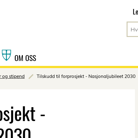
Hopp til hovedinnhold
Le
OM OSS
r og stipend
Tilskudd til forprosjekt - Nasjonaljubileet 2030
osjekt -
 2030