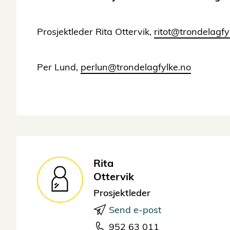
Prosjektleder Rita Ottervik,
ritot@trondelagfy
Per Lund,
perlun@trondelagfylke.no
Rita
Ottervik
Prosjektleder
Send e-post
952 63 011