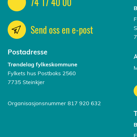
74 17 40 00
B
F
Send oss en e-post
S
7
Postadresse
Å
Trøndelag fylkeskommune
M
Fylkets hus Postboks 2560
7735 Steinkjer
Organisasjonsnummer 817 920 632
B
F