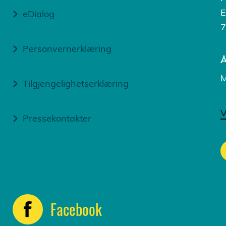
E
eDialog
7
Personvernerklæring
Å
M
Tilgjengelighetserklæring
V
Pressekontakter
Facebook