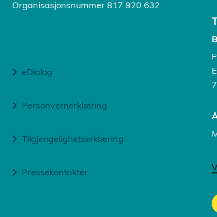
Organisasjonsnummer 817 920 632
B
F
E
eDialog
7
Personvernerklæring
Å
M
Tilgjengelighetserklæring
V
Pressekontakter