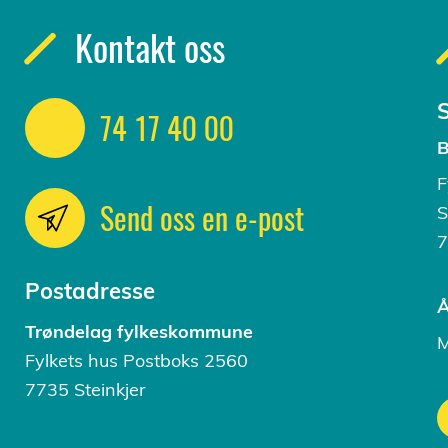
Kontakt oss
S
74 17 40 00
B
F
Send oss en e-post
S
7
Postadresse
Å
Trøndelag fylkeskommune
M
Fylkets hus Postboks 2560
7735 Steinkjer