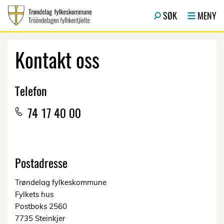
Hopp til hovedinnhold
SØK
MENY
Kontakt oss
Telefon
74 17 40 00
Postadresse
Trøndelag fylkeskommune
Fylkets hus
Postboks 2560
7735 Steinkjer