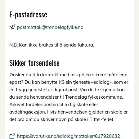
E-postadresse
postmottak@trondelagfylke.no
N.B: Kan ikke brukes til å sende faktura.
Sikker forsendelse
Ønsker du å ta kontakt med oss på en sikrere måte enn
epost? Du kan benytte KS sin tjeneste «edialog», som er
en trygg tjeneste for digital post. Via dette skjema kan
du sende henvendelser til Trøndelag fylkeskommune.
Arkivet fordeler posten til riktig skole eller
avdeling/seksjon. Hvis henvendelsen gjelder en skole er
det bra om du skriver navn på skole i Tittel-feltet.
https://svarut.ks.no/edialog/mottaker/817920632