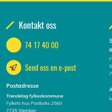
Kontakt oss
S
74 17 40 00
B
F
Send oss en e-post
S
7
Postadresse
Å
Trøndelag fylkeskommune
M
Fylkets hus Postboks 2560
7735 Steinkjer