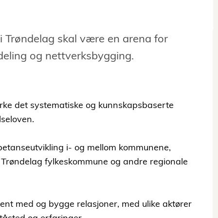
i Trøndelag skal være en arena for
sdeling og nettverksbygging.
tyrke det systematiske og kunnskapsbaserte
lseloven.
mpetanseutvikling i- og mellom kommunene,
r, Trøndelag fylkeskommune og andre regionale
 kjent med og bygge relasjoner, med ulike aktører
tåsted og erfaringer.