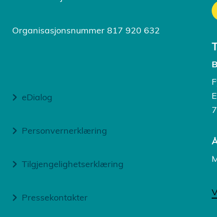
Organisasjonsnummer 817 920 632
B
F
E
eDialog
7
Personvernerklæring
Å
M
Tilgjengelighetserklæring
V
Pressekontakter