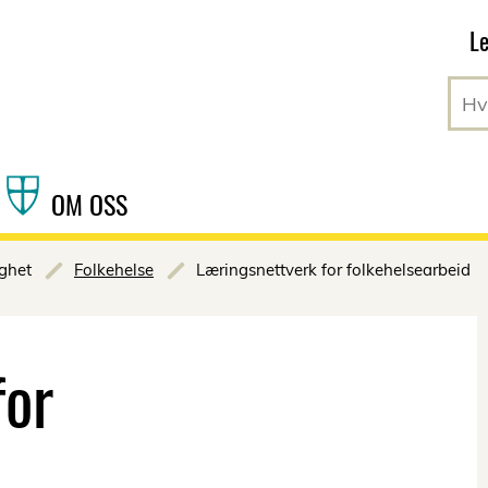
Hopp til hovedinnhold
Le
OM OSS
ighet
Folkehelse
Læringsnettverk for folkehelsearbeid
for