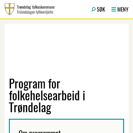
Hopp til hovedinnhold
SØK
MENY
Program for
folkehelsearbeid i
Trøndelag
Om programmet