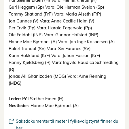
Pål Sæther Eiden (H) Vara: Henrik Kierulf (H)
Guri Heggem (Sp) Vara: Ole Herman Sveian (Sp)
Tommy Skatland (FrP) Vara: Maria Alseth (FrP)
Jon Gunnes (V) Vara: Anne Cecilie Holm (V)
Per Ervik (Pp) Vara: Harald Fagervold (Pp)
Ole Faldahl (INP) Vara: Gunnar Hofstad (INP)
Hanne Moe Bjørnbet (A) Vara: Jan Inge Kaspersen (A)
Rakel Trondal (SV) Vara: Siv Furunes (SV)
Karin Bakklund (KrF) Vara: Johan Fossan (KrF)
Ronny Kjeldsberg (R) Vara: Ingvild Boudica Schmedling
(R)
Jonas Ali Ghanizadeh (MDG) Vara: Arne Rønning
(MDG)
Leder:
Pål Sæther Eiden (H)
Nestleder:
Hanne Moe Bjørnbet (A)
Saksdokumenter til møter i fylkevalgstyret finner du
her.