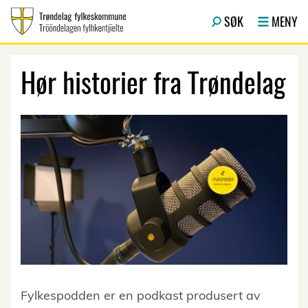
Hopp til hovedinnhold
SØK
MENY
Hør historier fra Trøndelag
Fylkespodden er en podkast produsert av