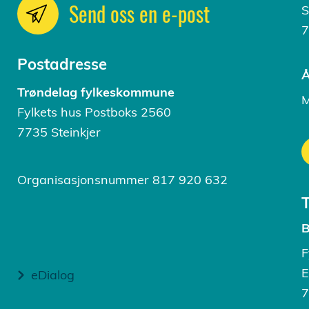
Send oss en e-post
S
7
Postadresse
Å
Trøndelag fylkeskommune
M
Fylkets hus Postboks 2560
7735 Steinkjer
Organisasjonsnummer 817 920 632
B
F
E
eDialog
7