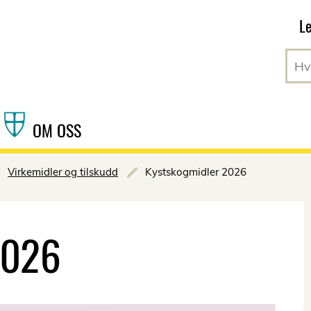
Hopp til hovedinnhold
Le
OM OSS
Virkemidler og tilskudd
Kystskogmidler 2026
2026