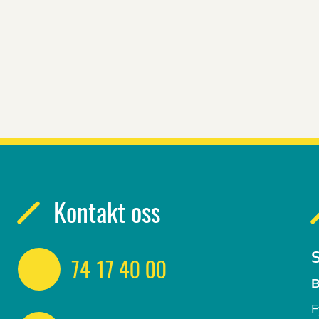
Kontakt oss
S
74 17 40 00
B
F