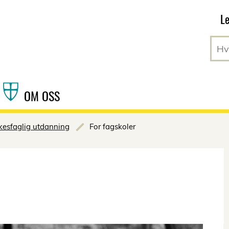
Hopp til hovedinnhold
Le
OM OSS
kesfaglig utdanning
For fagskoler