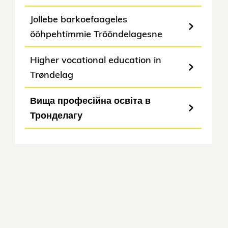
Jollebe barkoefaageles
ööhpehtimmie Trööndelagesne
Higher vocational education in
Trøndelag
Вища професійна освіта в
Тронделагу