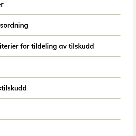
er
sordning
terier for tildeling av tilskudd
stilskudd