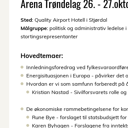
Arena Trøndelag 26. - 27.ok
Sted
: Quality Airport Hotell i Stjørdal
Målgruppe
: politisk og administrativ ledel
stortingsrepresentanter
Hovedtemaer:
Innledningsforedrag ved fylkesvaraordfør
Energisituasjonen i Europa - påvirker det 
Hvordan er vi som samfunn forberedt på å 
Kristian Nastad - Sivilforsvarets rolle o
De økonomiske rammebetingelsene for k
Rune Bye - forslaget til statsbudsjett fo
Karen Byhagen - Forslagene fra inntek