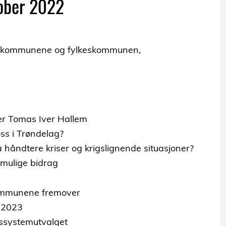
tober 2022
se i kommunene og fylkeskommunen,
er Tomas Iver Hallem
oss i Trøndelag?
håndtere kriser og krigslignende situasjoner?
g mulige bidrag
ommunene fremover
r 2023
tssystemutvalget