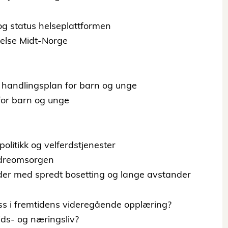
og status helseplattformen
Helse Midt-Norge
- handlingsplan for barn og unge
for barn og unge
olitikk og velferdstjenester
 eldreomsorgen
råder med spredt bosetting og lange avstander
oss i fremtidens videregående opplæring?
ids- og næringsliv?