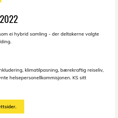
s 2022
m ei hybrid samling - der deltakerne valgte
lding.
nkludering, klimatilpasning, bærekraftig reiseliv,
nte helsepersonellkommisjonen. KS sitt
ttsider.