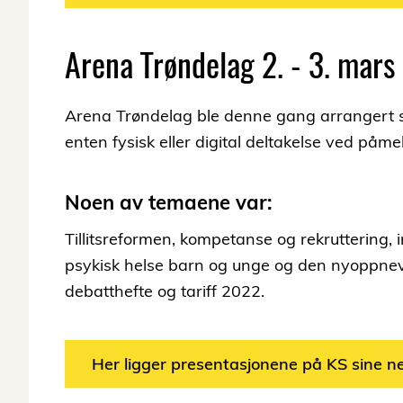
Arena Trøndelag 2. - 3. mar
Arena Trøndelag ble denne gang arrangert so
enten fysisk eller digital deltakelse ved påme
Noen av temaene var:
Tillitsreformen, kompetanse og rekruttering, i
psykisk helse barn og unge og den nyoppnev
debatthefte og tariff 2022.
Her ligger presentasjonene på KS sine ne