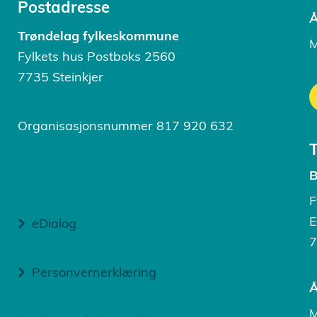
Postadresse
Å
Trøndelag fylkeskommune
M
Fylkets hus Postboks 2560
7735 Steinkjer
Organisasjonsnummer 817 920 632
B
F
E
eDialog
7
Personvernerklæring
Å
M