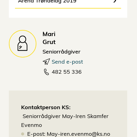
Arena Trøndelag 2019
Mari
Grut
Seniorrådgiver
Send e-post
482 55 336
Kontaktperson KS:
Seniorrådgiver May-Iren Skamfer
Evenmo
E-post:
May-iren.evenmo@ks.no