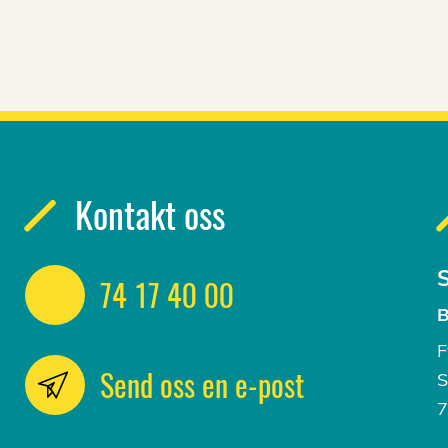
Kontakt oss
S
74 17 40 00
B
F
Send oss en e-post
S
7