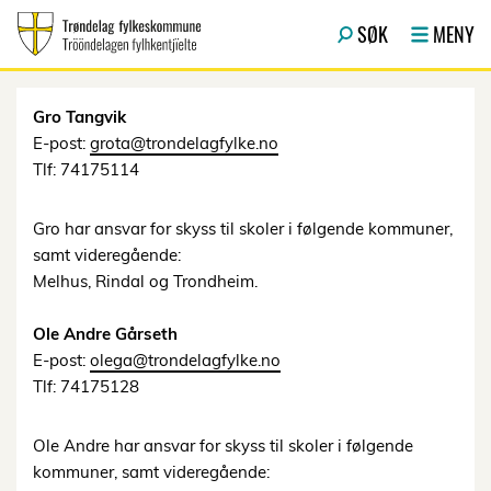
Hopp til hovedinnhold
SØK
MENY
Gro Tangvik
E-post:
grota@trondelagfylke.no
Tlf: 74175114
Gro har ansvar for skyss til skoler i følgende kommuner,
samt videregående:
Melhus, Rindal og Trondheim.
Ole Andre Gårseth
E-post:
olega@trondelagfylke.no
Tlf: 74175128
Ole Andre har ansvar for skyss til skoler i følgende
kommuner, samt videregående: