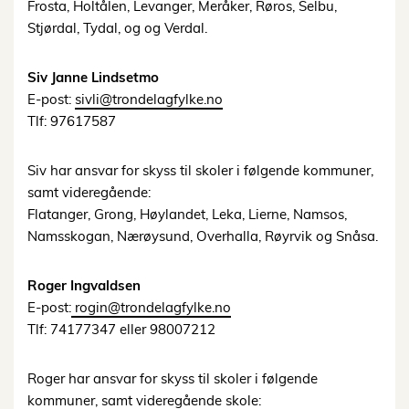
Frosta, Holtålen, Levanger, Meråker, Røros, Selbu,
Stjørdal, Tydal, og og Verdal.
Siv Janne Lindsetmo
E-post:
sivli@trondelagfylke.no
Tlf: 97617587
Siv har ansvar for skyss til skoler i følgende kommuner,
samt videregående:
Flatanger, Grong, Høylandet, Leka, Lierne, Namsos,
Namsskogan, Nærøysund, Overhalla, Røyrvik og Snåsa.
Roger Ingvaldsen
E-post:
rogin@trondelagfylke.no
Tlf: 74177347 eller 98007212
Roger har ansvar for skyss til skoler i følgende
kommuner, samt videregående skole: