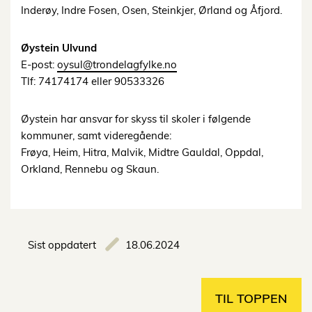
Inderøy, Indre Fosen, Osen, Steinkjer, Ørland og Åfjord.
Øystein Ulvund
E-post:
oysul@trondelagfylke.no
Tlf: 74174174 eller 90533326
Øystein har ansvar for skyss til skoler i følgende
kommuner, samt videregående:
Frøya, Heim, Hitra, Malvik, Midtre Gauldal, Oppdal,
Orkland, Rennebu og Skaun.
Sist oppdatert
18.06.2024
TIL TOPPEN