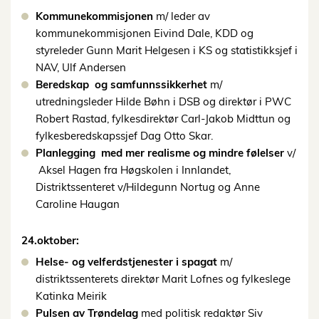
Kommunekommisjonen
m/ leder av
kommunekommisjonen Eivind Dale, KDD og
styreleder Gunn Marit Helgesen i KS og statistikksjef i
NAV, Ulf Andersen
Beredskap og samfunnssikkerhet
m/
utredningsleder Hilde Bøhn i DSB og direktør i PWC
Robert Rastad, fylkesdirektør Carl-Jakob Midttun og
fylkesberedskapssjef Dag Otto Skar.
Planlegging med mer realisme og mindre følelser
v/
Aksel Hagen fra Høgskolen i Innlandet,
Distriktssenteret v/Hildegunn Nortug og Anne
Caroline Haugan
24.oktober:
Helse- og velferdstjenester i spagat
m/
distriktssenterets direktør Marit Lofnes og fylkeslege
Katinka Meirik
Pulsen av Trøndelag
med politisk redaktør Siv