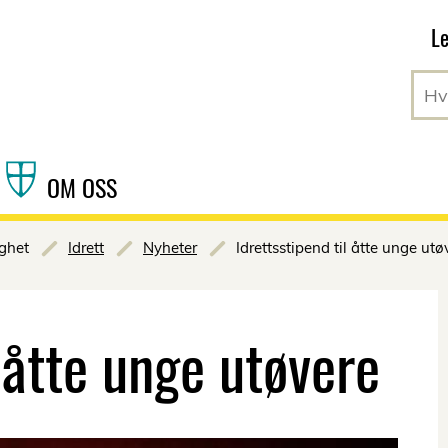
Hopp til hovedinnhold
Le
OM OSS
ighet
Idrett
Nyheter
Idrettsstipend til åtte unge utø
l åtte unge utøvere