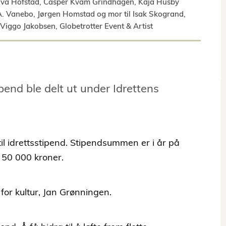
nniva Hofstad, Casper Kvam Grindhagen, Kaja Husby
A. Vanebo, Jørgen Homstad og mor til Isak Skogrand,
Viggo Jakobsen, Globetrotter Event & Artist
end ble delt ut under Idrettens
il idrettsstipend. Stipendsummen er i år på
å 50 000 kroner.
 for kultur, Jan Grønningen.