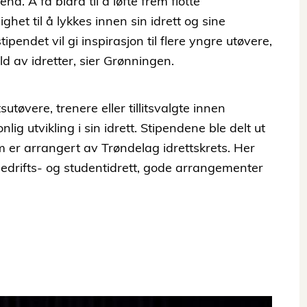
end. Å få bidra til å løfte frem flotte
ighet til å lykkes innen sin idrett og sine
endet vil gi inspirasjon til flere yngre utøvere,
d av idretter, sier Grønningen.
sutøvere, trenere eller tillitsvalgte innen
nlig utvikling i sin idrett. Stipendene ble delt ut
 er arrangert av Trøndelag idrettskrets. Her
bedrifts- og studentidrett, gode arrangementer