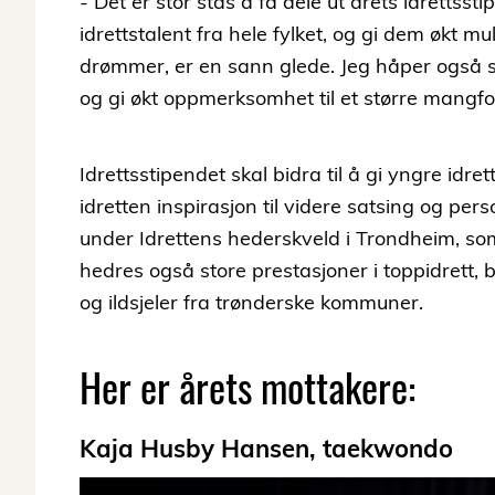
- Det er stor stas å få dele ut årets idrettsstip
idrettstalent fra hele fylket, og gi dem økt mul
drømmer, er en sann glede. Jeg håper også stip
og gi økt oppmerksomhet til et større mangfol
Idrettsstipendet skal bidra til å gi yngre idrett
idretten inspirasjon til videre satsing og perso
under Idrettens hederskveld i Trondheim, som
hedres også store prestasjoner i toppidrett, 
og ildsjeler fra trønderske kommuner.
Her er årets mottakere:
Kaja Husby Hansen, taekwondo