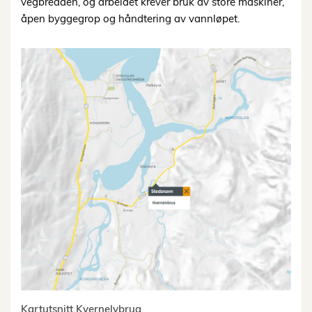
vegbredden, og arbeidet krever bruk av store maskiner,
åpen byggegrop og håndtering av vannløpet.
Kartutsnitt Kvernelvbrua