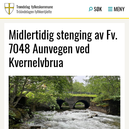
Hopp til hovedinnhold
SØK
MENY
Midlertidig stenging av Fv.
7048 Aunvegen ved
Kvernelvbrua