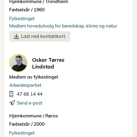
Hjemkommune /
Trondheim
Fødselsår /
1960
Fylkestinget
Medlem hovedutvalg for beredskap, klima og natur
Last ned kontaktkort
Oskar Tørres
Lindstad
Medlem av fylkestinget
Arbeiderpartiet
47 66 14 44
Send e-post
Hjemkommune /
Røros
Fødselsår /
2000
Fylkestinget