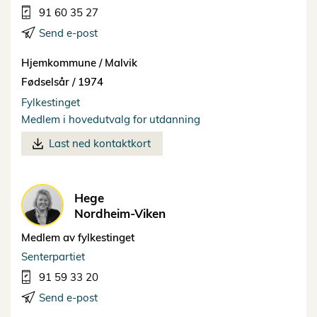
91 60 35 27
Send e-post
Hjemkommune /
Malvik
Fødselsår /
1974
Fylkestinget
Medlem i hovedutvalg for utdanning
Last ned kontaktkort
Hege
Nordheim-Viken
Medlem av fylkestinget
Senterpartiet
91 59 33 20
Send e-post