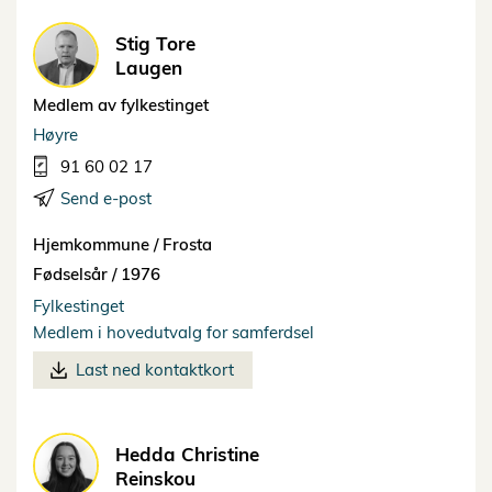
Stig Tore
Laugen
Medlem av fylkestinget
Høyre
91 60 02 17
Send e-post
Hjemkommune /
Frosta
Fødselsår /
1976
Fylkestinget
Medlem i hovedutvalg for samferdsel
Last ned kontaktkort
Hedda Christine
Reinskou