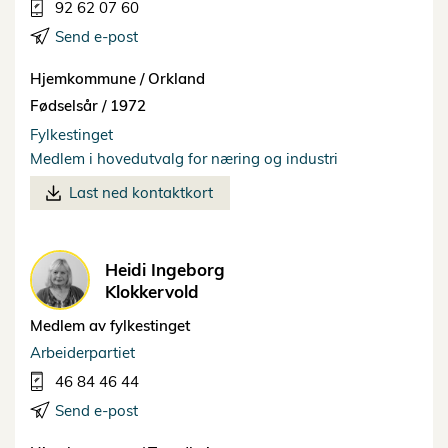
92 62 07 60
Send e-post
Hjemkommune /
Orkland
Fødselsår /
1972
Fylkestinget
Medlem i hovedutvalg for næring og industri
Last ned kontaktkort
Heidi Ingeborg
Klokkervold
Medlem av fylkestinget
Arbeiderpartiet
46 84 46 44
Send e-post