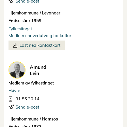
Send e-post
Hjemkommune /
Levanger
Fødselsår /
1959
Fylkestinget
Medlem i hovedutvalg for kultur
Last ned kontaktkort
Amund
Lein
Medlem av fylkestinget
Høyre
91 86 30 14
Send e-post
Hjemkommune /
Namsos
Fødselsår /
1982