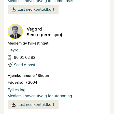
Medlem i hovedutvalg for samferdsel
Last ned kontaktkort
Vegard
Sem (i permisjon)
Medlem av fylkestinget
Høyre
90 01 02 82
Send e-post
Hjemkommune /
Skaun
Fødselsår /
2004
Fylkestinget
Medlem i hovedutvalg for utdanning
Last ned kontaktkort