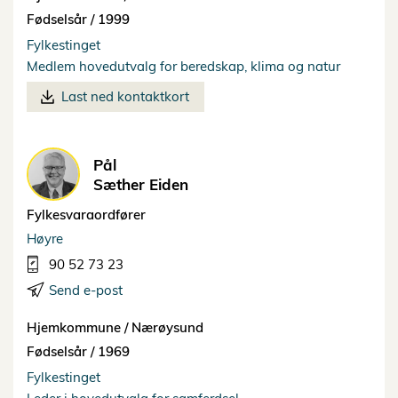
Fødselsår /
1999
Fylkestinget
Medlem hovedutvalg for beredskap, klima og natur
Last ned kontaktkort
Pål
Sæther Eiden
Fylkesvaraordfører
Høyre
90 52 73 23
Send e-post
Hjemkommune /
Nærøysund
Fødselsår /
1969
Fylkestinget