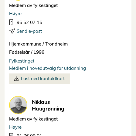
Medlem av fylkestinget
Høyre
95 52 07 15
Send e-post
Hjemkommune /
Trondheim
Fødselsår /
1996
Fylkestinget
Medlem i hovedutvalg for utdanning
Last ned kontaktkort
Niklaus
Haugrønning
Medlem av fylkestinget
Høyre
91 76 09 01