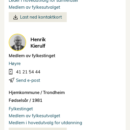
Leder i hovedutvalg for samferdsel
Medlem av fylkesutvalget
Last ned kontaktkort
Henrik
Kierulf
Medlem av fylkestinget
Høyre
41 21 54 44
Send e-post
Hjemkommune /
Trondheim
Fødselsår /
1981
Fylkestinget
Medlem av fylkesutvalget
Medlem i hovedutvalg for utdanning