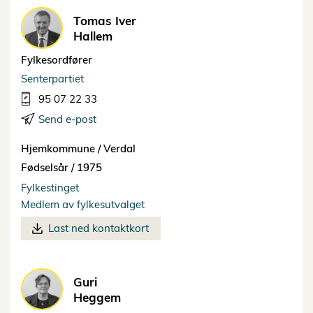
Tomas Iver
Hallem
Fylkesordfører
Senterpartiet
95 07 22 33
Send e-post
Hjemkommune /
Verdal
Fødselsår /
1975
Fylkestinget
Medlem av fylkesutvalget
Last ned kontaktkort
Guri
Heggem