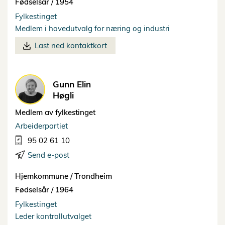
Fødselsår /
1954
Fylkestinget
Medlem i hovedutvalg for næring og industri
Last ned kontaktkort
Gunn Elin
Høgli
Medlem av fylkestinget
Arbeiderpartiet
95 02 61 10
Send e-post
Hjemkommune /
Trondheim
Fødselsår /
1964
Fylkestinget
Leder kontrollutvalget