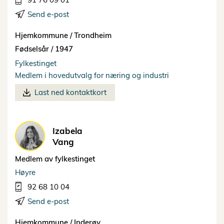
Send e-post
Hjemkommune /
Trondheim
Fødselsår /
1947
Fylkestinget
Medlem i hovedutvalg for næring og industri
Last ned kontaktkort
Izabela
Vang
Medlem av fylkestinget
Høyre
92 68 10 04
Send e-post
Hjemkommune /
Inderøy