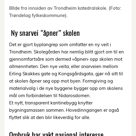
BIlde fra innsiden av Trondheim katedralskole. (Foto:
Trøndelag fylkeskommune).
Ny snarvei "åpner” skolen
Det er gjort byplangrep som omfatter en ny veit i
Trondheim. Skolegården har nemlig blitt gjort om til en
gjennomfartsåre som dermed «åpner» opp skolen mot
allmennheten. Den nye veita, eller snarveien mellom
Erling Skakkes gate og Kongsgårdsgata, gjør nå sitt til
at skolen åpner seg opp mot byen. Formgiving og
materialvalg i de nye byggene bygger opp om skolens
mål om forbindelsen til Nidarosdomen.
Et nytt, transparent kantinebygg knytter
bygningsmassen sammen. Hovedinngangen er også
flyttet slik at den blir likeverdig for alle.
Ombruk har vakt nasjonal interesse