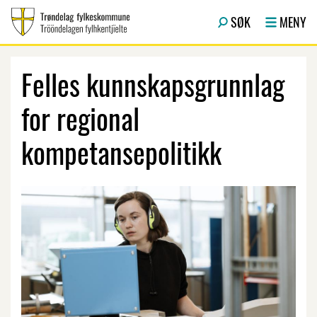
Hopp til hovedinnhold
SØK
MENY
Felles kunnskapsgrunnlag
for regional
kompetansepolitikk