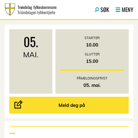
Hopp til hovedinnhold
SØK
MENY
05.
STARTER
10.00
MAI.
SLUTTER
15.00
PÅMELDINGSFRIST
05. mai.
Meld deg på