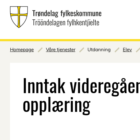
Homepage
Våre tjenester
Utdanning
Elev
Inntak videregåe
opplæring